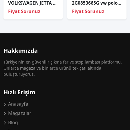
VOLKSWAGEN JETTA SAĞ FAR HATASIZ ORJİNAL ÇIKMA
2G0853665G vw polo 2018 sis far kapağı sol sisli
Fiyat Sorunuz
Fiyat Sorunuz
Hakkımızda
Türkiye'nin en güvenilir çıkma far ve stop lambası platformu.
Onlarca mağaza ve binlerce ürünü tek çatı altında
buluşturuyoruz.
Hızlı Erişim
Anasayfa
Mağazalar
Blog