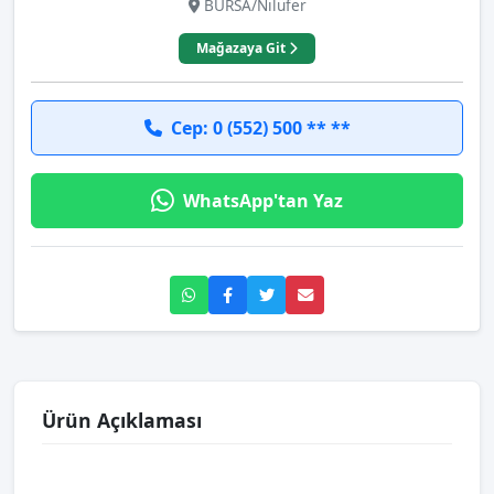
BURSA/Nilüfer
Mağazaya Git
Cep: 0 (552) 500 ** **
WhatsApp'tan Yaz
Ürün Açıklaması