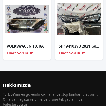
VOLKSWAGEN TİGUAN ORJİNAL ÇIKMA SOL FAR 5NB941035
5H1941029B 2021 Golf 8 Sol Sağ Led Ön Far Orjinal Tamirsiz
Fiyat Sorunuz
Fiyat Sorunuz
Hakkımızda
Türkiye'nin en güvenilir çıkma far ve stop lambası platformu.
Onlarca mağaza ve binlerce ürünü tek çatı altında
buluşturuyoruz.