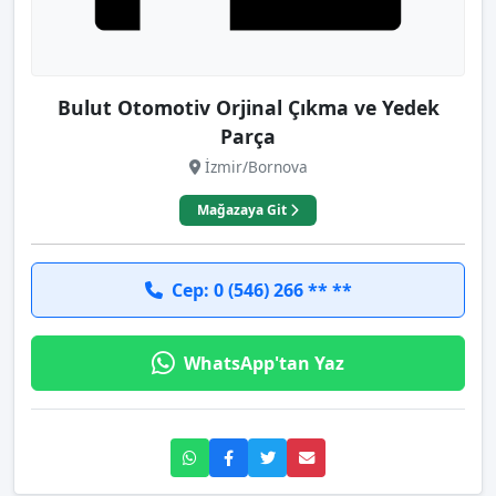
Bulut Otomotiv Orjinal Çıkma ve Yedek
Parça
İzmir/Bornova
Mağazaya Git
Cep: 0 (546) 266 ** **
WhatsApp'tan Yaz