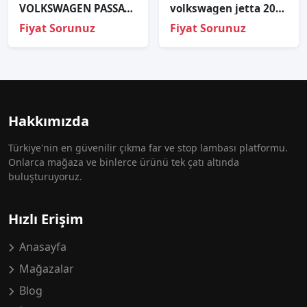
VOLKSWAGEN PASSAT ORJİNAL ÇIKMA SAĞ FAR
volkswagen jetta 2008 sağ arka kapı tesisatı
Fiyat Sorunuz
Fiyat Sorunuz
Hakkımızda
Türkiye'nin en güvenilir çıkma far ve stop lambası platformu.
Onlarca mağaza ve binlerce ürünü tek çatı altında
buluşturuyoruz.
Hızlı Erişim
Anasayfa
Mağazalar
Blog