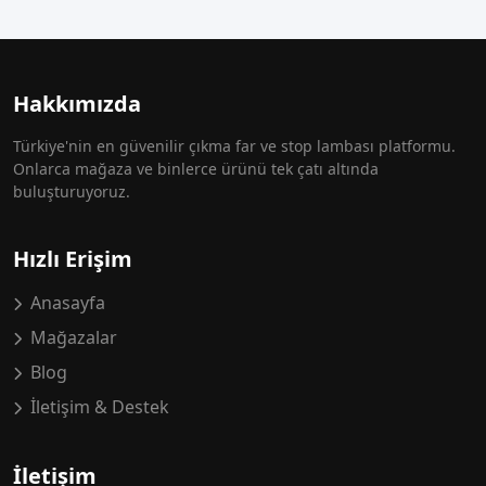
Hakkımızda
Türkiye'nin en güvenilir çıkma far ve stop lambası platformu.
Onlarca mağaza ve binlerce ürünü tek çatı altında
buluşturuyoruz.
Hızlı Erişim
Anasayfa
Mağazalar
Blog
İletişim & Destek
İletişim