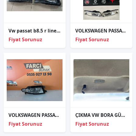
Vw passat b8.5 r line sağ sol sis kapağı orjinal çıkma
VOLKSWAGEN PASSAT B8 SAĞ SOL SİS FARI 3G0-941-662-H 3G0-941-661-H
Fiyat Sorunuz
Fiyat Sorunuz
VOLKSWAGEN PASSAT B8.5 SOL GÜNDÜZ FARI SİS ORJİNAL
ÇIKMA VW BORA GÜNEŞLİK LAMBASI
Fiyat Sorunuz
Fiyat Sorunuz