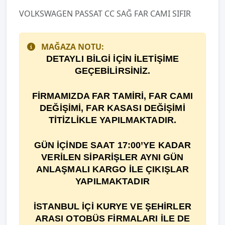
VOLKSWAGEN PASSAT CC SAĞ FAR CAMI SIFIR
MAĞAZA NOTU:
DETAYLI BİLGİ İÇİN İLETİŞİME
GEÇEBİLİRSİNİZ.
F
İ
RMAMIZDA FAR TAM
İ
R
İ
, FAR CAMI
DE
ĞİŞİ
M
İ
, FAR KASASI DEĞİŞİMİ
TİTİZLİKLE YAPILMAKTADIR.
GÜN İÇİNDE SAAT 17:00’YE KADAR
VERİLEN SİPARİŞLER AYNI GÜN
ANLAŞMALI KARGO İLE ÇIKIŞLAR
YAPILMAKTADIR
İSTANBUL İÇİ KURYE VE ŞEHİRLER
ARASI OTOBÜS FİRMALARI İLE DE