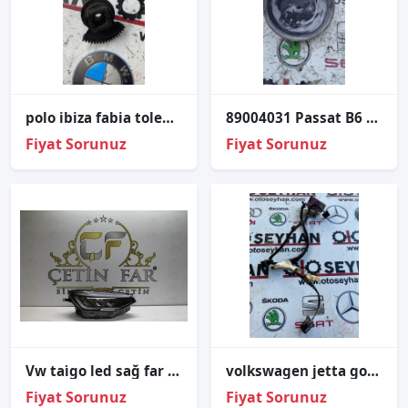
polo ibiza fabia toledo rapid 1.4 tdi cus egr valfi dişlisi
89004031 Passat B6 far kapağı küçük
Fiyat Sorunuz
Fiyat Sorunuz
Vw tai̇go led sağ far 2g7941006a
volkswagen jetta golf 5 sağ ön kapı kartonu tesisatı
Fiyat Sorunuz
Fiyat Sorunuz