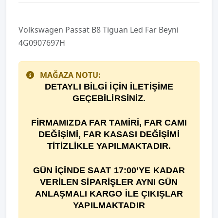
Volkswagen Passat B8 Tiguan Led Far Beyni
4G0907697H
MAĞAZA NOTU:
DETAYLI BİLGİ İÇİN İLETİŞİME
GEÇEBİLİRSİNİZ.
F
İ
RMAMIZDA FAR TAM
İ
R
İ
, FAR CAMI
DE
ĞİŞİ
M
İ
, FAR KASASI DEĞİŞİMİ
TİTİZLİKLE YAPILMAKTADIR.
GÜN İÇİNDE SAAT 17:00’YE KADAR
VERİLEN SİPARİŞLER AYNI GÜN
ANLAŞMALI KARGO İLE ÇIKIŞLAR
YAPILMAKTADIR