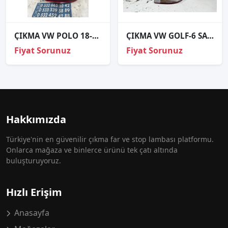
ÇIKMA VW POLO 18-22 SAĞ ARKA STOP LAMBASI 2G0945096B
ÇIKMA VW GOLF-6 SAĞ ARKA STOP
Fiyat Sorunuz
Fiyat Sorunuz
Hakkımızda
Türkiye'nin en güvenilir çıkma far ve stop lambası platformu.
Onlarca mağaza ve binlerce ürünü tek çatı altında
buluşturuyoruz.
Hızlı Erişim
Anasayfa