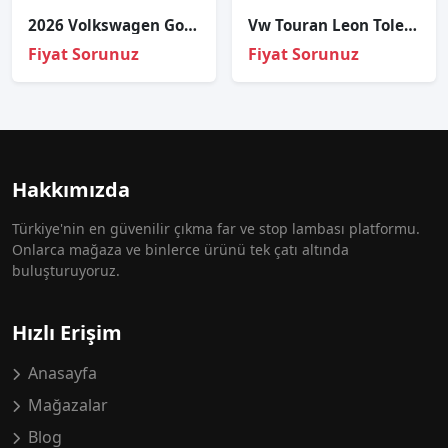
2026 Volkswagen Golf 7 Torpido İç Aydınlatma Lambası LED 5G0947409
Vw Touran Leon Toledo 2.0 TDİ 6 İleri Şanzıman Çıkma
Fiyat Sorunuz
Fiyat Sorunuz
Hakkımızda
Türkiye'nin en güvenilir çıkma far ve stop lambası platformu.
Onlarca mağaza ve binlerce ürünü tek çatı altında
buluşturuyoruz.
Hızlı Erişim
Anasayfa
Mağazalar
Blog