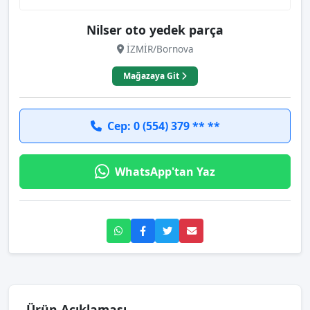
Nilser oto yedek parça
İZMİR/Bornova
Mağazaya Git
Cep: 0 (554) 379 ** **
WhatsApp'tan Yaz
Ürün Açıklaması