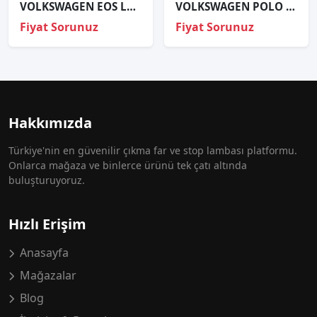
VOLKSWAGEN EOS LEDLİ SOL STOP ORJİNAL
VOLKSWAGEN POLO SAĞ ÖN FAR
Fiyat Sorunuz
Fiyat Sorunuz
Hakkımızda
Türkiye'nin en güvenilir çıkma far ve stop lambası platformu.
Onlarca mağaza ve binlerce ürünü tek çatı altında
buluşturuyoruz.
Hızlı Erişim
Anasayfa
Mağazalar
Blog