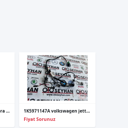
3B0947113 Volkswagen Bora 2001 güneşlik lambası
1K5971147A volkswagen jetta 2008 bagaj kapağı tesisatı
Fiyat Sorunuz