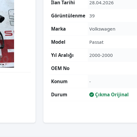
İlan Tarihi
28.04.2026
Görüntülenme
39
Marka
Volkswagen
Model
Passat
Yıl Aralığı
2000-2000
OEM No
Konum
-
Durum
Çıkma Orijinal