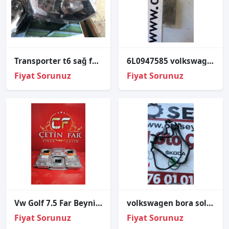
Transporter t6 sağ far çıkma orjinal
6L0947585 volkswagen caddy 2008 iç aydınlatma lambası
Fiyat Sorunuz
Fiyat Sorunuz
Vw Golf 7.5 Far Beyni̇ Sıfır Orj 7p5941591aj
volkswagen bora sol arka kapı tesisatı
Fiyat Sorunuz
Fiyat Sorunuz