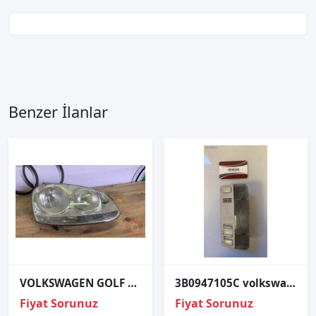
Benzer İlanlar
VOLKSWAGEN GOLF 5 SAĞ FAR ORJİNAL ÇIKMA PARÇA
3B0947105C volkswagen passat B5 ön tavan lambası
Fiyat Sorunuz
Fiyat Sorunuz