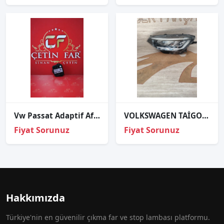
Vw Passat Adaptif Afs Far Beyni
VOLKSWAGEN TAİGO SOL ÖN FAR
Fiyat Sorunuz
Fiyat Sorunuz
Hakkımızda
Türkiye'nin en güvenilir çıkma far ve stop lambası platformu.