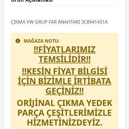
ÇIKMA VW GRUP FAR ANAHTARI 3C8941431A
MAĞAZA NOTU:
!!FİYATLARIMIZ
TEMSİLİDİR!!
!!KESİN FİYAT BİLGİSİ
İÇİN BİZİMLE İRTİBATA
GEÇİNİZ!!
ORİJİNAL ÇIKMA YEDEK
PARÇA ÇEŞİTLERİMİZLE
HİZMETİNİZDEYİZ.