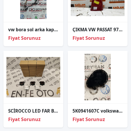
vw bora sol arka kapı tesisatı
ÇIKMA VW PASSAT 97-01 SAĞ ARKA STOP 3B5945096K
Fiyat Sorunuz
Fiyat Sorunuz
SCİROCCO LED FAR BEYNİ 4G0.907.697.J 4G0907697J 4G0 907 697 J
5K0941607C volkswagen golf 6 sol ön far kapağı
Fiyat Sorunuz
Fiyat Sorunuz