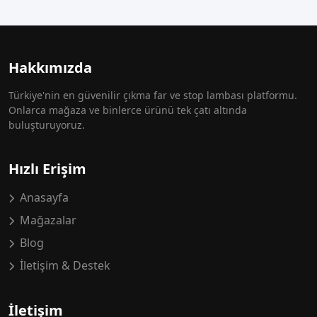
Hakkımızda
Türkiye'nin en güvenilir çıkma far ve stop lambası platformu.
Onlarca mağaza ve binlerce ürünü tek çatı altında
buluşturuyoruz.
Hızlı Erişim
Anasayfa
Mağazalar
Blog
İletişim & Destek
İletişim