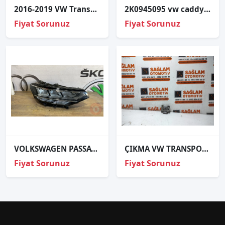
2016-2019 VW Transporter T6 Sağ Arka Stop Parçası
2K0945095 vw caddy 2007 sol stop kaplaması
Fiyat Sorunuz
Fiyat Sorunuz
VOLKSWAGEN PASSAT B8.5 SAĞ FAR ÇIKMA ORJİNAL
ÇIKMA VW TRANSPORTER T4 SOL ARKA STOP DUYUSU
Fiyat Sorunuz
Fiyat Sorunuz