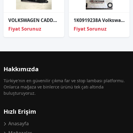
VOLKSWAGEN CADDY FAR ÜST SAÇI SAĞ 2011 2015
1K0919238A Volkswagen Jetta 2014 kapı kilit uyarı lambası
Fiyat Sorunuz
Fiyat Sorunuz
Hakkımızda
Türkiye'nin en güvenilir çıkma far ve stop lambası platformu.
Onlarca mağaza ve binlerce ürünü tek çatı altında
buluşturuyoruz.
Hızlı Erişim
Anasayfa