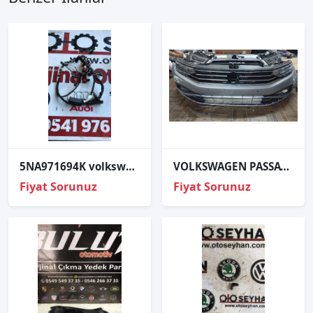
5NA971694K volkswagen tiguan 2017 sağ arka kapı tesisatı
VOLKSWAGEN PASSAT B8 BUSİNESS ORJİNAL ÇIKMA ÖN TAMPON FAR
Fiyat Sorunuz
Fiyat Sorunuz