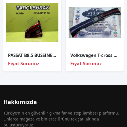
PASSAT B8.5 BUSSİNES SAĞ İÇ STOP ORJİNAL HATASIZ 2019-2023
Volkswagen T-cross Bagaj Stop Lambası 2gm827577 Çıkma
Fiyat Sorunuz
Fiyat Sorunuz
Hakkımızda
Türkiye'nin en güvenilir çıkma far ve stop lambası platformu.
Onlarca mağaza ve binlerce ürünü tek çatı altında
buluşturuyoruz.