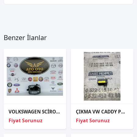
Benzer İlanlar
VOLKSWAGEN SCİROCCO ORJİNAL ÇIKMA SOL SİS FARI
ÇIKMA VW CADDY POLO GOLF A3 A4 FAR AYAR MOTORU
Fiyat Sorunuz
Fiyat Sorunuz