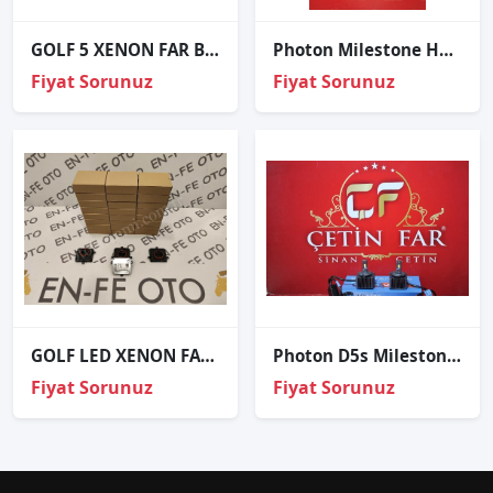
GOLF 5 XENON FAR BEYNİ 1T0907391 1307329069
Photon Milestone H4 Led Xenon Commender Edition
Fiyat Sorunuz
Fiyat Sorunuz
GOLF LED XENON FAR BEYNİ 4G0.907.697.H 4G0907697H SIFIR
Photon D5s Mi̇lestone Led Xenon Ml2625
Fiyat Sorunuz
Fiyat Sorunuz