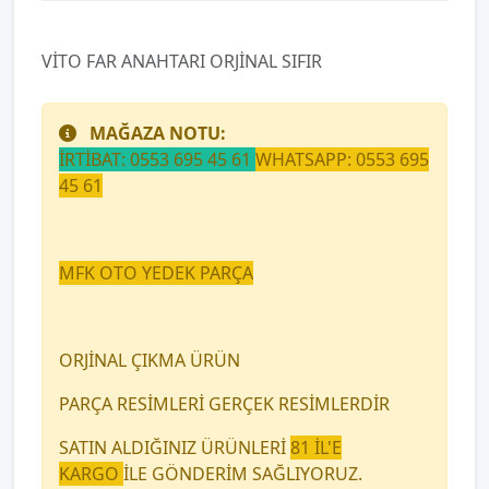
VİTO FAR ANAHTARI ORJİNAL SIFIR
MAĞAZA NOTU:
İRTİBAT: 0553 695 45 61
WHATSAPP: 0553 695
45 61
MFK OTO YEDEK PARÇA
ORJİNAL ÇIKMA ÜRÜN
PARÇA RESİMLERİ GERÇEK RESİMLERDİR
SATIN ALDIĞINIZ ÜRÜNLERİ
81 İL'E
KARGO
İLE GÖNDERİM SAĞLIYORUZ.