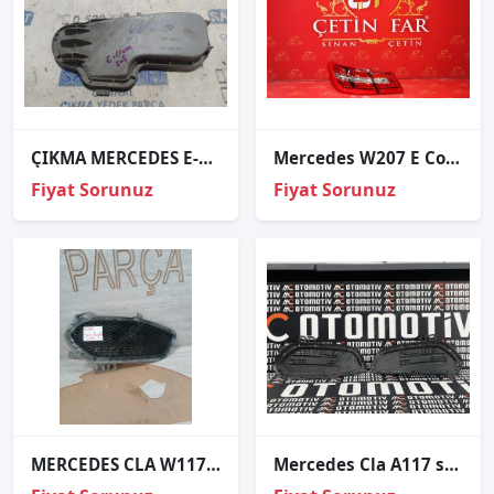
ÇIKMA MERCEDES E-CLASS W210 SAĞ FAR KAPAĞI
Mercedes W207 E Coupe Led Sol İç Diş Stop Sıfır Ulo
Fiyat Sorunuz
Fiyat Sorunuz
MERCEDES CLA W117 SİS FARI KAPAK ÇERÇEVESİ
Mercedes Cla A117 sis çerçevesi A117885222-A1178852322