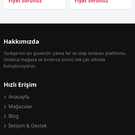
Fiyat Sorunuz
Fiyat Sorunuz
Hakkımızda
Türkiye'nin en güvenilir çıkma far ve stop lambası platformu.
Onlarca mağaza ve binlerce ürünü tek çatı altında
buluşturuyoruz.
Hızlı Erişim
Anasayfa
Mağazalar
Blog
İletişim & Destek