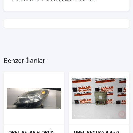
Benzer İlanlar
OPEL ASTRA H ORJİNAL ÇIKMA SOL FAR
OPEL VECTRA-B 95-02 ÇIKMA TAVAN LAMBASI KAPAĞI OEM;09134027