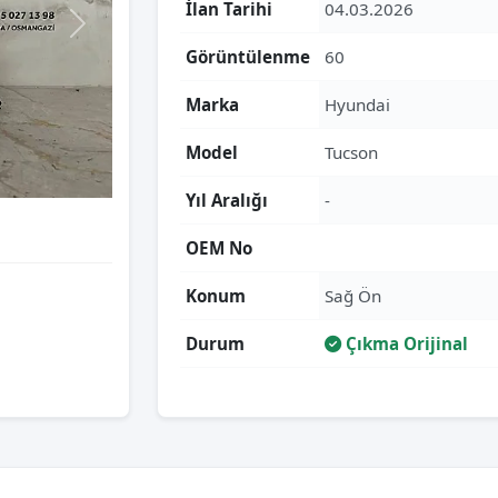
İlan Tarihi
04.03.2026
Görüntülenme
60
Marka
Hyundai
Model
Tucson
Yıl Aralığı
-
OEM No
Konum
Sağ Ön
Durum
Çıkma Orijinal