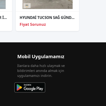
HYUNDAİ İ20 SAĞ FAR SIFIR İTHAL DUYSUZ 2021
HYUNDAİ TUCSON SAĞ GÜNDÜZ LED ORJİNAL
Fiyat Sorunuz
Mobil Uygulamamız
İlanlara daha hızlı ulaşmak ve
bildirimleri anında almak için
uygulamamızı indirin.