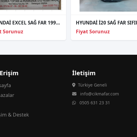
HYUNDAİ EXCEL SAĞ FAR 1992-1994 92102-101 24300
t Sorunuz
Fiyat Sorunuz
 Erişim
İletişim
ayfa
Türkiye Geneli
info@cikmafar.com
azalar
0505 631 23 31
g
işim & Destek