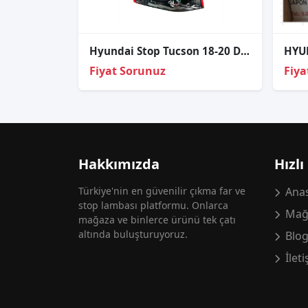
Hyundai Stop Tucson 18-20 Dış Sağ (Ledsiz)
Fiyat Sorunuz
Fiya
Hakkımızda
Hızlı
Türkiye'nin en güvenilir çıkma far ve
Anas
stop lambası platformu. Onlarca
Mağ
mağaza ve binlerce ürünü tek çatı
altında buluşturuyoruz.
Blo
İlet