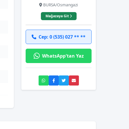
BURSA/Osmangazi
Mağazaya Git
Cep: 0 (535) 027 ** **
WhatsApp'tan Yaz