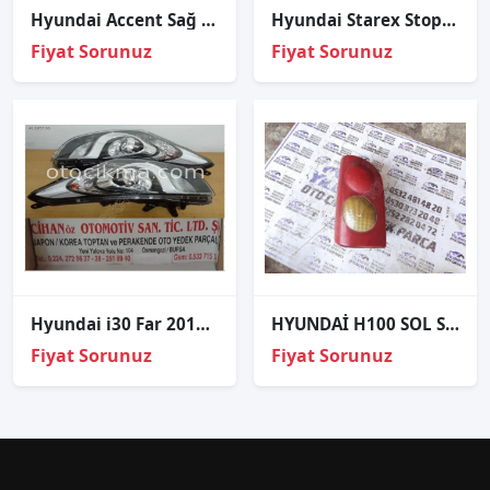
Hyundai Accent Sağ Sol Uyumlu Çamurluk Sinyal
Hyundai Starex Stop Farı - Libero Kamyonet Çıkma Parçalar
Fiyat Sorunuz
Fiyat Sorunuz
Hyundai i30 Far 2012 2016 - Sağ Sol
HYUNDAİ H100 SOL STOP
Fiyat Sorunuz
Fiyat Sorunuz