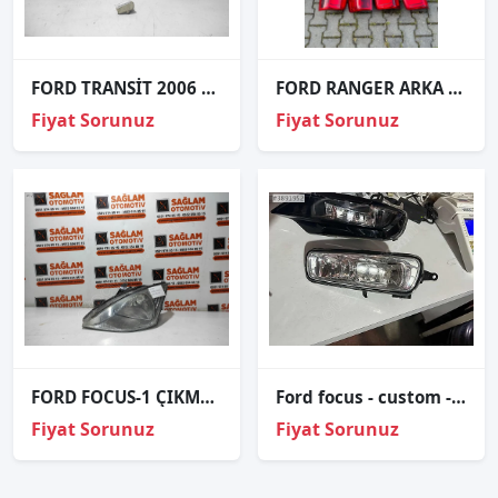
FORD TRANSİT 2006 V184 ÇIKMA FAR AYAR MOTORU OEM; YC1X-13K198-AA
FORD RANGER ARKA STOPLAR ÇIKMA ORJİNAL
Fiyat Sorunuz
Fiyat Sorunuz
FORD FOCUS-1 ÇIKMA SOL ÖN FAR
Ford focus - custom - transit sis farı çıkma ORJİNAL SAĞ SOL
Fiyat Sorunuz
Fiyat Sorunuz