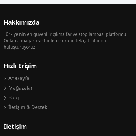
Hakkımızda
Türkiye'nin en güvenilir çıkma far ve stop lambası platformu.
Onlarca mağaza ve binlerce ürünü tek çatı altında
buluşturuyoruz.
Hızlı Erişim
Anasayfa
Mağazalar
Blog
İletişim & Destek
İletişim