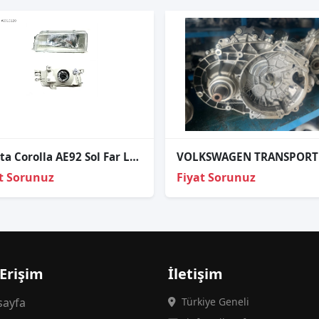
Toyota Corolla AE92 Sol Far Lambası Manuel 1987-1992
t Sorunuz
Fiyat Sorunuz
 Erişim
İletişim
ayfa
Türkiye Geneli