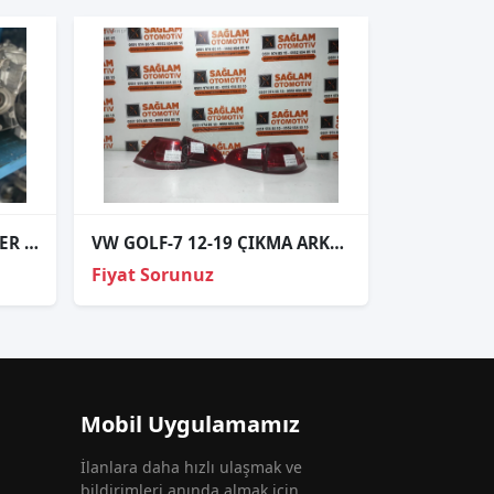
VOLKSWAGEN TRANSPORTER 2.0 TDİ CXH 6 İLERİ START STOPLU ŞANZIMAN
VW GOLF-7 12-19 ÇIKMA ARKA TAKIM STOPLAR
Fiyat Sorunuz
Mobil Uygulamamız
İlanlara daha hızlı ulaşmak ve
bildirimleri anında almak için