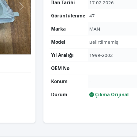
İlan Tarihi
17.02.2026
Görüntülenme
47
Marka
MAN
Model
Belirtilmemiş
Yıl Aralığı
1999-2002
OEM No
Konum
-
Durum
Çıkma Orijinal