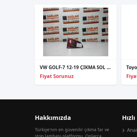
VW GOLF-7 12-19 ÇIKMA SOL BAGAJ STOP OEM; 045242
Fiyat Sorunuz
Fiya
Hakkımızda
Hızlı
Türkiye'nin en güvenilir çıkma far ve
Anas
stop lambası platformu. Onlarca