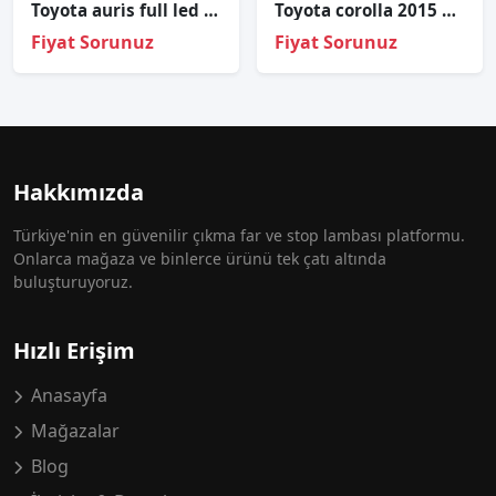
Toyota auri̇s full led auri̇s led sağ far 81130-02k60
Toyota corolla 2015 d4-d șarj dinamosu tesisat bağlantı demiri
Fiyat Sorunuz
Fiyat Sorunuz
Hakkımızda
Türkiye'nin en güvenilir çıkma far ve stop lambası platformu.
Onlarca mağaza ve binlerce ürünü tek çatı altında
buluşturuyoruz.
Hızlı Erişim
Anasayfa
Mağazalar
Blog