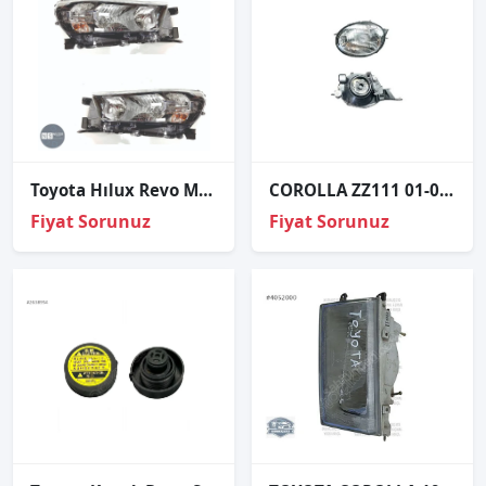
Toyota Hılux Revo Merceksiz Far Lambası Sağ Sol
COROLLA ZZ111 01-02 YILAN GÖZ BEYAZ SOL FAR 81150-1E240
Fiyat Sorunuz
Fiyat Sorunuz