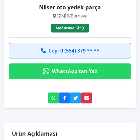
Nilser oto yedek parça
İZMİR/Bornova
Mağazaya Git
Cep: 0 (554) 379 ** **
WhatsApp'tan Yaz
Ürün Açıklaması