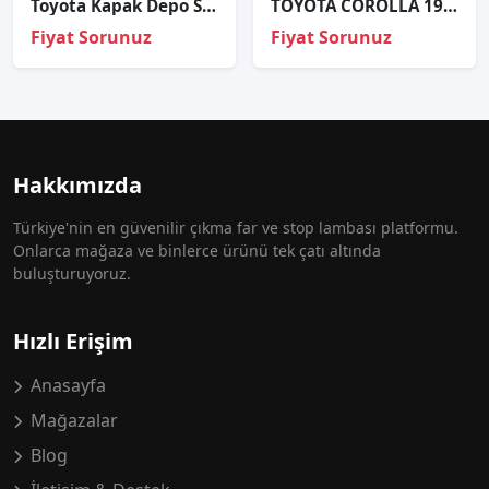
Toyota Kapak Depo Su Yedek Corolla 07-22/Auris 07-20/ Avensis 03-
TOYOTA COROLLA 1986 FAR ORJİNAL ÇIKMA 11074185
Fiyat Sorunuz
Fiyat Sorunuz
Hakkımızda
Türkiye'nin en güvenilir çıkma far ve stop lambası platformu.
Onlarca mağaza ve binlerce ürünü tek çatı altında
buluşturuyoruz.
Hızlı Erişim
Anasayfa
Mağazalar
Blog