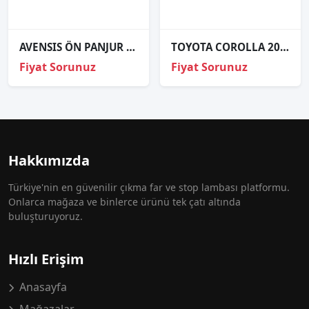
AVENSIS ÖN PANJUR ORTA KROM 2003 VE ÜZERİ / TAYVAN / KAMPANYA
TOYOTA COROLLA 2015-18 ÇIKMA SOL FAR
Fiyat Sorunuz
Fiyat Sorunuz
Hakkımızda
Türkiye'nin en güvenilir çıkma far ve stop lambası platformu.
Onlarca mağaza ve binlerce ürünü tek çatı altında
buluşturuyoruz.
Hızlı Erişim
Anasayfa