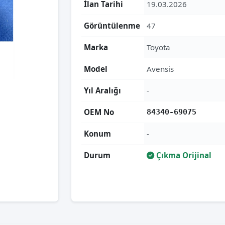
İlan Tarihi
19.03.2026
Görüntülenme
47
Marka
Toyota
Model
Avensis
Yıl Aralığı
-
OEM No
84340-69075
Konum
-
Durum
Çıkma Orijinal