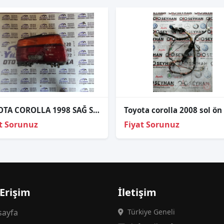
TOYOTA COROLLA 1998 SAĞ STOP
t Sorunuz
Fiyat Sorunuz
 Erişim
İletişim
ayfa
Türkiye Geneli