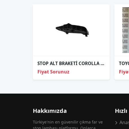
STOP ALT BRAKETİ COROLLA 2019-
Fiyat Sorunuz
Fiya
Hakkımızda
Hızlı
Türkiye'nin en güvenilir çıkma far ve
Anas
stop lambası platformu. Onlarca