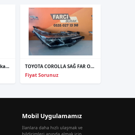
Toyota corolla 2008 sol ön kapı tesisatı
TOYOTA COROLLA SAĞ FAR ORJİNAL
Fiyat Sorunuz
Mobil Uygulamamız
İlanlara daha hızlı ulaşmak ve
bildirimleri anında almak için