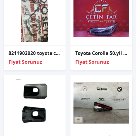
8211902020 toyota corolla 2018 park sensörü tesisatı
Toyota Corolla 50.yil Led Sol Far Sıfır İthal
Fiyat Sorunuz
Fiyat Sorunuz