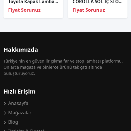
Toyota Kapak Lamba Sis Hılux Rocco 21-23 Sağ (Sisli)
COROLLA SOL İÇ STOP ORJİNAL
Fiyat Sorunuz
Fiyat Sorunuz
Hakkımızda
Türkiye'nin en güvenilir çıkma far ve stop lambası platformu.
Onlarca mağaza ve binlerce ürünü tek çatı altında
buluşturuyoruz.
Hızlı Erişim
Anasayfa
Mağazalar
Blog