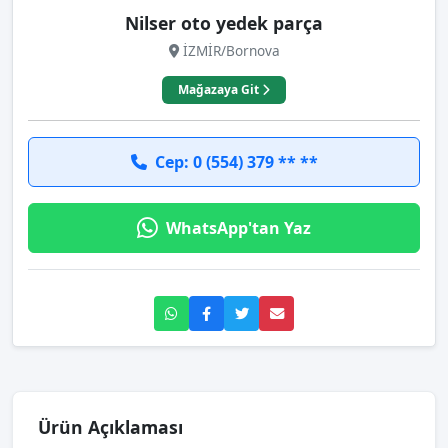
Nilser oto yedek parça
İZMİR/Bornova
Mağazaya Git
Cep: 0 (554) 379 ** **
WhatsApp'tan Yaz
Ürün Açıklaması