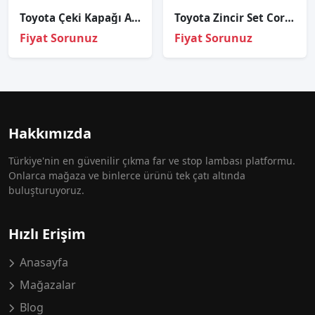
Toyota Çeki Kapağı Avensis 12-14 Ön Sağ
Toyota Zincir Set Corolla 02-06/Avensis 1zzfe/3zzfe /4zzfe Benzin
Fiyat Sorunuz
Fiyat Sorunuz
Hakkımızda
Türkiye'nin en güvenilir çıkma far ve stop lambası platformu.
Onlarca mağaza ve binlerce ürünü tek çatı altında
buluşturuyoruz.
Hızlı Erişim
Anasayfa
Mağazalar
Blog