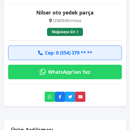
Nilser oto yedek parça
İZMİR/Bornova
Mağazaya Git
Cep: 0 (554) 379 ** **
WhatsApp'tan Yaz
Ürün Açıklaması