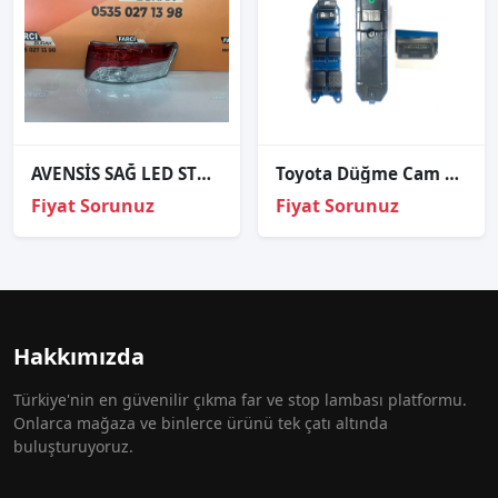
AVENSİS SAĞ LED STOP SIFIR İTHAL 08-12
Toyota Düğme Cam Açma Avensis 09-15/Corolla Verso 09-13 Ön So
Fiyat Sorunuz
Fiyat Sorunuz
Hakkımızda
Türkiye'nin en güvenilir çıkma far ve stop lambası platformu.
Onlarca mağaza ve binlerce ürünü tek çatı altında
buluşturuyoruz.