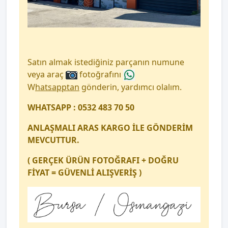
Satın almak istediğiniz parçanın numune
veya araç
fotoğrafını
W
hatsapptan
gönderin, yardımcı olalım.
WHATSAPP : 0532 483 70 50
ANLAŞMALI ARAS KARGO İLE GÖNDERİM
MEVCUTTUR.
( GERÇEK ÜRÜN FOTOĞRAFI + DOĞRU
FİYAT = GÜVENLİ ALIŞVERİŞ )