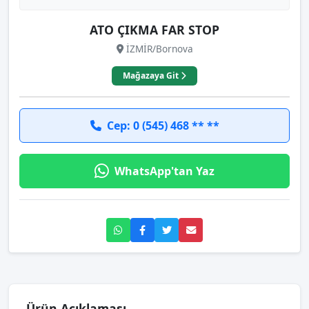
ATO ÇIKMA FAR STOP
İZMİR/Bornova
Mağazaya Git
Cep: 0 (545) 468 ** **
WhatsApp'tan Yaz
Ürün Açıklaması