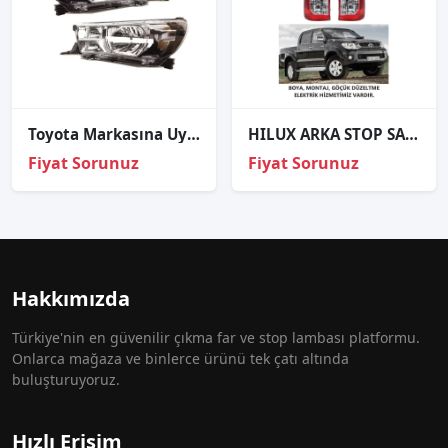
Toyota Markasına Uyumlu Hılux Revo Sağ-Sol Far Lambası
HILUX ARKA STOP SAĞ SOL 2011 2012 2013 2014 2015 / KAMPANYA
Fiyat Sorunuz
Fiyat Sorunuz
Hakkımızda
Türkiye'nin en güvenilir çıkma far ve stop lambası platformu.
Onlarca mağaza ve binlerce ürünü tek çatı altında
buluşturuyoruz.
Hızlı Erişim