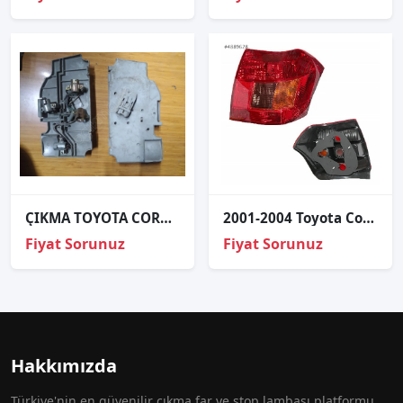
ÇIKMA TOYOTA COROLLA SAĞ ARKA STOP DUYU
2001-2004 Toyota Corolla 1.6 Sol Stop 212-19H1L
Fiyat Sorunuz
Fiyat Sorunuz
Hakkımızda
Türkiye'nin en güvenilir çıkma far ve stop lambası platformu.