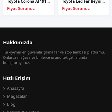
Toyota Corona AT191 Sağ-Sol Takım Sinyal 1992-1997
Toyota Led Far Beyni 89908-06020
Fiyat Sorunuz
Fiyat Sorunuz
Hakkımızda
Türkiye'nin en güvenilir çıkma far ve stop lambası platformu.
Onlarca mağaza ve binlerce ürünü tek çatı altında
buluşturuyoruz.
Hızlı Erişim
Anasayfa
Mağazalar
Blog