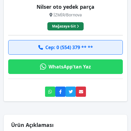
Nilser oto yedek parça
İZMİR/Bornova
Mağazaya Git
Cep: 0 (554) 379 ** **
WhatsApp'tan Yaz
Ürün Açıklaması