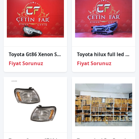
Toyota Gt86 Xenon Sağ Far Orijinal
Toyota hi̇lux full led sol far sıfır orj 81110-0kl02
Fiyat Sorunuz
Fiyat Sorunuz