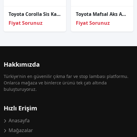
Toyota Corolla Sis Kapağı 2007 Sağ
Toyota Mafsal Aks Avensis 98-06/Corolla 98-06 İç Lale
Fiyat Sorunuz
Fiyat Sorunuz
Hakkımızda
Türkiye'nin en güvenilir çıkma far ve stop lambası platformu.
Onlarca mağaza ve binlerce ürünü tek çatı altında
buluşturuyoruz.
Hızlı Erişim
Anasayfa
Mağazalar