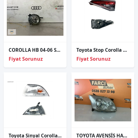
COROLLA HB 04-06 SOL SİS FARI ORJİNAL
Toyota Stop Corolla 19-21 İç Sağ (Ledsiz)
Fiyat Sorunuz
Fiyat Sorunuz
Toyota Sinyal Corolla Ae92 88-92 Sol
TOYOTA AVENSİS HALOJEN SAĞ FAR ORJİNAL