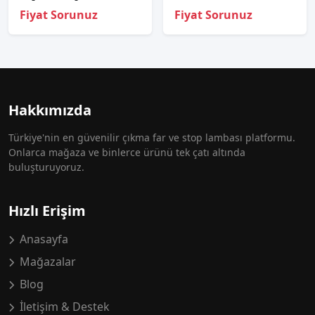
Fiyat Sorunuz
Fiyat Sorunuz
Hakkımızda
Türkiye'nin en güvenilir çıkma far ve stop lambası platformu.
Onlarca mağaza ve binlerce ürünü tek çatı altında
buluşturuyoruz.
Hızlı Erişim
Anasayfa
Mağazalar
Blog
İletişim & Destek