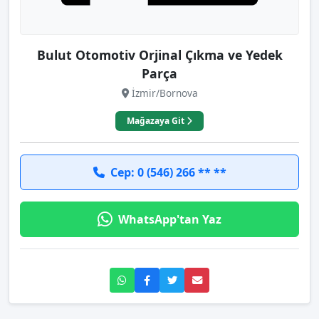
Bulut Otomotiv Orjinal Çıkma ve Yedek
Parça
İzmir/Bornova
Mağazaya Git
Cep: 0 (546) 266 ** **
WhatsApp'tan Yaz