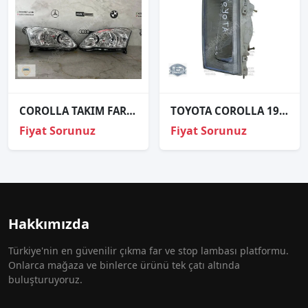
COROLLA TAKIM FAR SIFIR
TOYOTA COROLLA 1986 FAR ORJİNAL ÇIKMA 11074185
Fiyat Sorunuz
Fiyat Sorunuz
Hakkımızda
Türkiye'nin en güvenilir çıkma far ve stop lambası platformu.
Onlarca mağaza ve binlerce ürünü tek çatı altında
buluşturuyoruz.