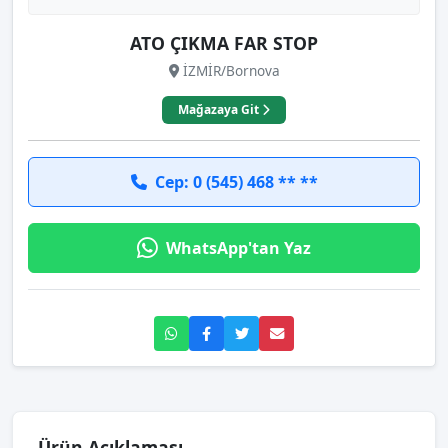
ATO ÇIKMA FAR STOP
İZMİR/Bornova
Mağazaya Git
Cep: 0 (545) 468 ** **
WhatsApp'tan Yaz
Ürün Açıklaması