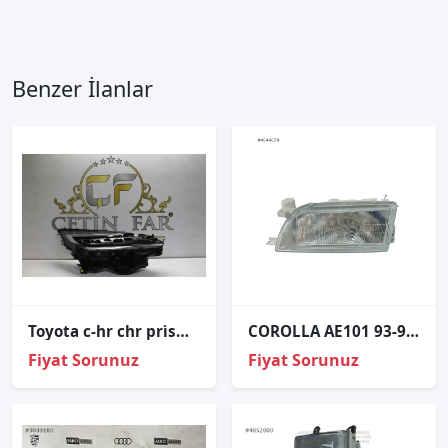
Benzer İlanlar
Toyota c-hr chr pri̇sma led sağ far çıkma orj 81110-f4510-00
COROLLA AE101 93-98 SOL FAR
Fiyat Sorunuz
Fiyat Sorunuz