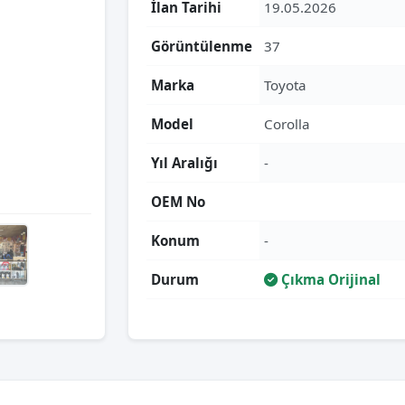
İlan Tarihi
19.05.2026
Görüntülenme
37
Marka
Toyota
Model
Corolla
Yıl Aralığı
-
OEM No
Konum
-
Durum
Çıkma Orijinal