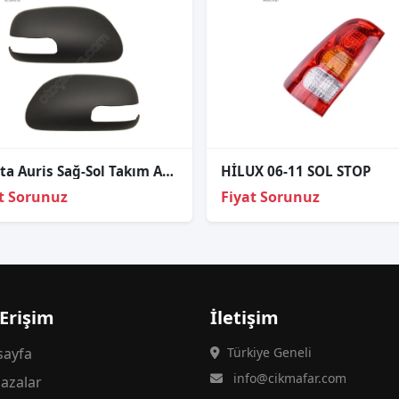
Toyota Auris Sağ-Sol Takım Ayna Kapağı Sinyalli 2011-2013
HİLUX 06-11 SOL STOP
t Sorunuz
Fiyat Sorunuz
 Erişim
İletişim
ayfa
Türkiye Geneli
info@cikmafar.com
azalar