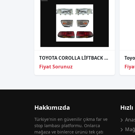
TOYOTA COROLLA LİFTBACK FAR STOP SİNYAL
Fiyat Sorunuz
Fiya
Hakkımızda
Hızlı
Türkiye'nin en güvenilir çıkma far ve
Anas
stop lambası platformu. Onlarca
Mağ
mağaza ve binlerce ürünü tek çatı