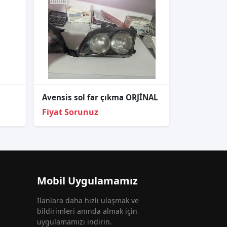
Avensis sol far çıkma ORJİNAL
Fiyat Sorunuz
Mobil Uygulamamız
İlanlara daha hızlı ulaşmak ve
bildirimleri anında almak için
uygulamamızı indirin.