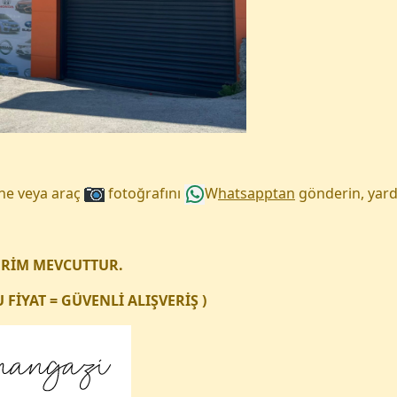
une veya araç
fotoğrafını
W
hatsapptan
gönderin, yard
ERİM MEVCUTTUR.
FİYAT = GÜVENLİ ALIŞVERİŞ )