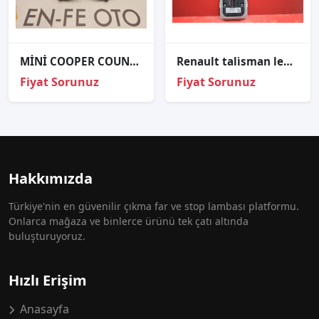
MİNİ COOPER COUNTRYMAN R60 SOL FAR KASASI SIFIR
Renault tali̇sman led far beyni̇ sıfır orji̇nal a2c906658030
Fiyat Sorunuz
Fiyat Sorunuz
Hakkımızda
Türkiye'nin en güvenilir çıkma far ve stop lambası platformu.
Onlarca mağaza ve binlerce ürünü tek çatı altında
buluşturuyoruz.
Hızlı Erişim
Anasayfa