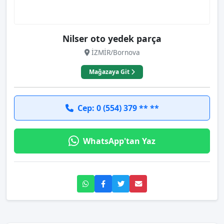
Nilser oto yedek parça
İZMİR/Bornova
Mağazaya Git
Cep: 0 (554) 379 ** **
WhatsApp'tan Yaz