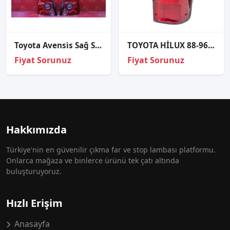
Toyota Avensi̇s Sağ Sol Stop Sıfır İthal 2006-2009
TOYOTA HİLUX 88-96 MODEL SAĞ STOP LAMBASI
Fiyat Sorunuz
Fiyat Sorunuz
Hakkımızda
Türkiye'nin en güvenilir çıkma far ve stop lambası platformu.
Onlarca mağaza ve binlerce ürünü tek çatı altında
buluşturuyoruz.
Hızlı Erişim
Anasayfa