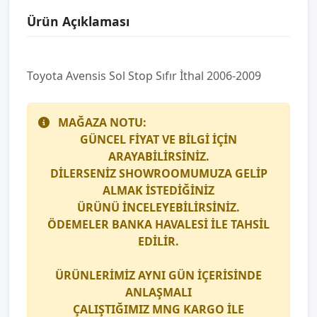
Ürün Açıklaması
Toyota Avensi̇s Sol Stop Sıfır İthal 2006-2009
MAĞAZA NOTU:
GÜNCEL FİYAT VE BİLGİ İÇİN
ARAYABİLİRSİNİZ.
DİLERSENİZ SHOWROOMUMUZA GELİP
ALMAK İSTEDİĞİNİZ
ÜRÜNÜ İNCELEYEBİLİRSİNİZ.
ÖDEMELER BANKA HAVALESİ İLE TAHSİL
EDİLİR.
ÜRÜNLERİMİZ AYNI GÜN İÇERİSİNDE
ANLAŞMALI
ÇALIŞTIĞIMIZ
MNG KARGO
İLE