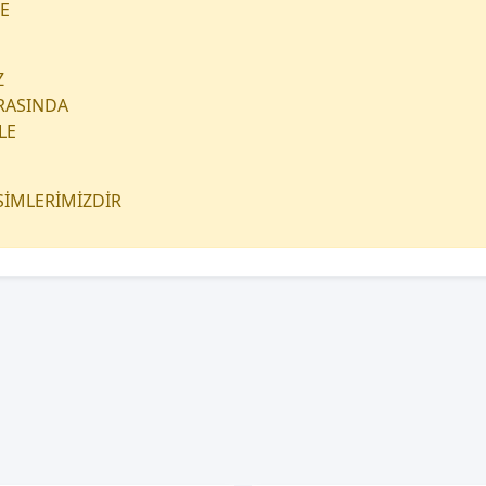
E
Z
RASINDA
LE
ESİMLERİMİZDİR