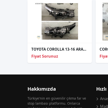
TOYOTA COROLLA 13-16 ARASI UYUMLU TAKIM FAR ORJİNAL
CORO
Fiyat Sorunuz
Fiya
Hakkımızda
Hızlı
Türkiye'nin en güvenilir çıkma far ve
Anas
stop lambası platformu. Onlarca
Mağ