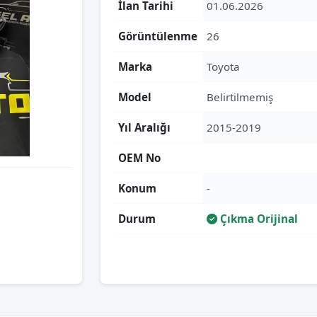
İlan Tarihi
01.06.2026
Görüntülenme
26
Marka
Toyota
Model
Belirtilmemiş
Yıl Aralığı
2015-2019
OEM No
Konum
-
Durum
Çıkma Orijinal