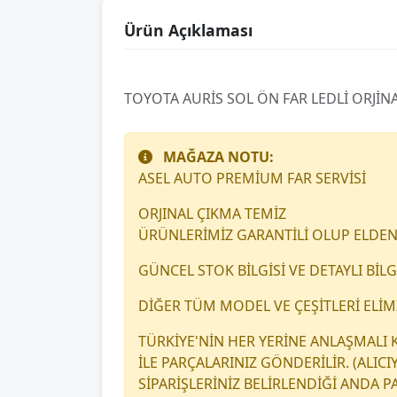
Ürün Açıklaması
TOYOTA AURİS SOL ÖN FAR LEDLİ ORJİN
MAĞAZA NOTU:
ASEL AUTO PREMİUM FAR SERVİSİ
ORJINAL ÇIKMA TEMİZ
ÜRÜNLERİMİZ GARANTİLİ OLUP ELDEN
GÜNCEL STOK BİLGİSİ VE DETAYLI BİLGİ
DİĞER TÜM MODEL VE ÇEŞİTLERİ ELİ
TÜRKİYE'NİN HER YERİNE ANLAŞMALI
İLE PARÇALARINIZ GÖNDERİLİR. (ALICIY
SİPARİŞLERİNİZ BELİRLENDİĞİ ANDA 