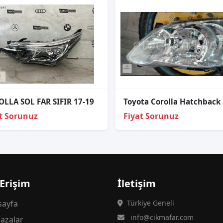
LLA SOL FAR SIFIR 17-19
t Sorunuz
Fiyat Sorunuz
 Erişim
İletişim
ayfa
Türkiye Geneli
info@cikmafar.com
azalar