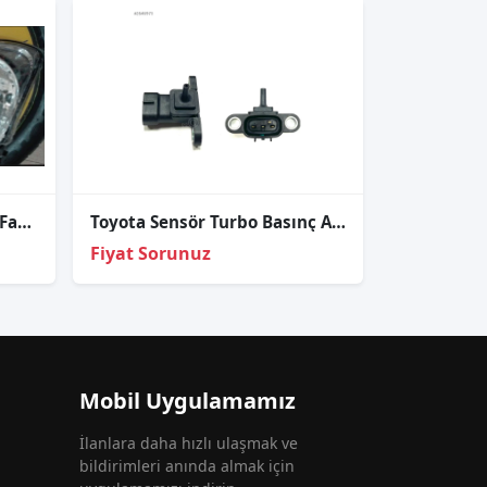
Toyota Corolla Hatchback Far 2004 2006 Sağ Sol HB Far
Toyota Sensör Turbo Basınç Avensis 07-20/Corolla 07-20/Verso A
Fiyat Sorunuz
Mobil Uygulamamız
İlanlara daha hızlı ulaşmak ve
bildirimleri anında almak için