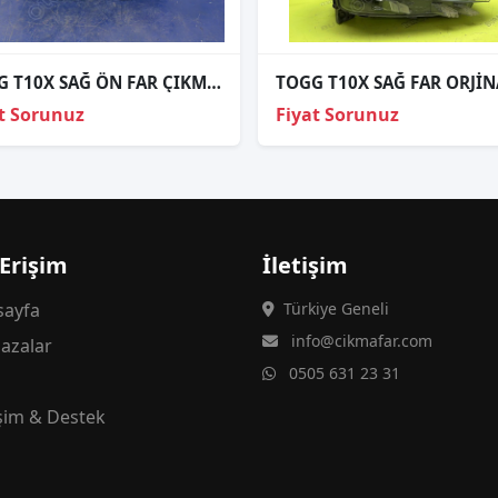
TOGG T10X SAĞ ÖN FAR ÇIKMA ORJİNAL
TOGG T10X SAĞ FAR ORJİN
t Sorunuz
Fiyat Sorunuz
 Erişim
İletişim
ayfa
Türkiye Geneli
info@cikmafar.com
azalar
0505 631 23 31
g
işim & Destek