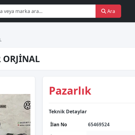
Ara
L
R ORJİNAL
Pazarlık
Teknik Detaylar
İlan No
65469524