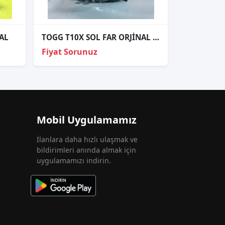
AL
TOGG T10X SOL FAR ORJİNAL HATASIZ
Fiyat Sorunuz
Mobil Uygulamamız
İlanlara daha hızlı ulaşmak ve
bildirimleri anında almak için
uygulamamızı indirin.