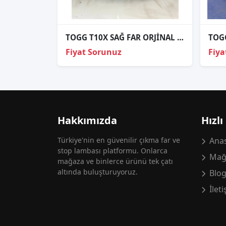
TOGG T10X SAĞ FAR ORJİNAL HATASIZ
Fiyat Sorunuz
Fiya
Hakkımızda
Hızlı
Türkiye'nin en güvenilir çıkma far ve
Anas
stop lambası platformu. Onlarca
Mağ
mağaza ve binlerce ürünü tek çatı
altında buluşturuyoruz.
Blo
İlet