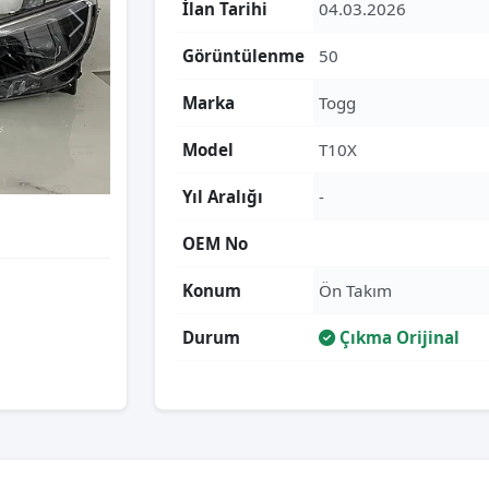
İlan Tarihi
04.03.2026
Görüntülenme
50
Marka
Togg
Model
T10X
Yıl Aralığı
-
OEM No
Konum
Ön Takım
Durum
Çıkma Orijinal