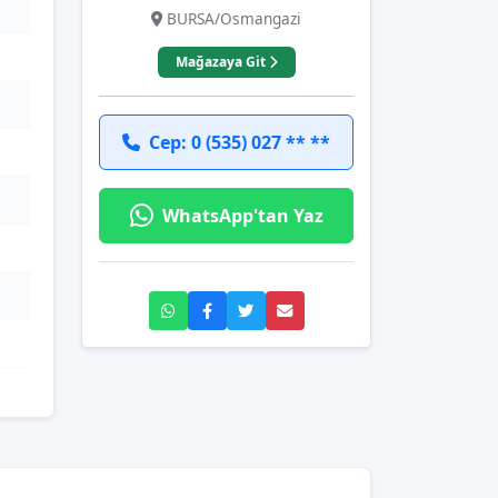
BURSA/Osmangazi
Mağazaya Git
Cep: 0 (535) 027 ** **
WhatsApp'tan Yaz