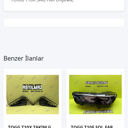
Benzer İlanlar
TOGG T10X TAKIM GÜNDÜZ LEDİ ÇERÇEVESİ ORJİNAL
TOGG T10F SOL FAR ORJİNAL S1 B0405901101 AF 2025-