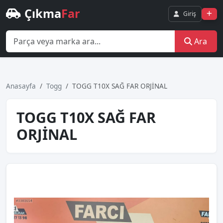
Çıkma
Far
Giriş
Ara
Anasayfa
Togg
TOGG T10X SAĞ FAR ORJİNAL
TOGG T10X SAĞ FAR
ORJİNAL