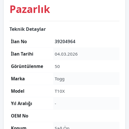
Pazarlık
Teknik Detaylar
İlan No
39204964
İlan Tarihi
04.03.2026
Görüntülenme
50
Marka
Togg
Model
T10X
Yıl Aralığı
-
OEM No
Konum
Sağ Ön