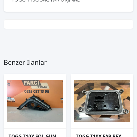
Benzer İlanlar
TOGG T10X SOL GÜNDÜZ LEDİ ORJİNAL
TOGG T10X FAR BEYNİ ORJİNAL