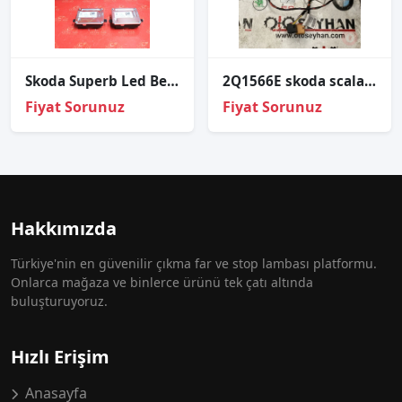
Skoda Superb Led Beyni̇ 4g0907697h
2Q1566E skoda scala 2020 dijital kalorifer kazanı tesisatı
Fiyat Sorunuz
Fiyat Sorunuz
Hakkımızda
Türkiye'nin en güvenilir çıkma far ve stop lambası platformu.
Onlarca mağaza ve binlerce ürünü tek çatı altında
buluşturuyoruz.
Hızlı Erişim
Anasayfa