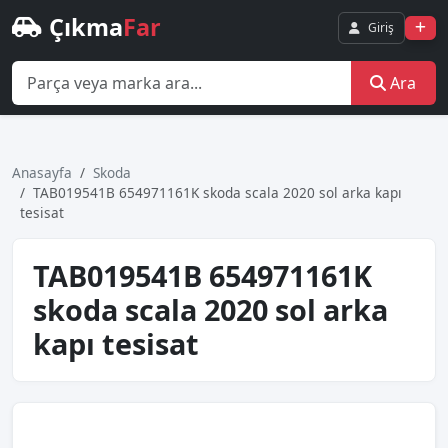
Çıkma
Far
Giriş
Ara
Anasayfa
Skoda
TAB019541B 654971161K skoda scala 2020 sol arka kapı
tesisat
TAB019541B 654971161K
skoda scala 2020 sol arka
kapı tesisat