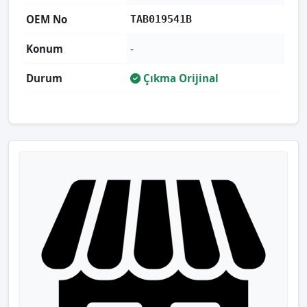
OEM No
TAB019541B
Konum
-
Durum
Çıkma Orijinal