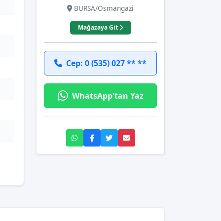
BURSA/Osmangazi
Mağazaya Git
Cep: 0 (535) 027 ** **
WhatsApp'tan Yaz