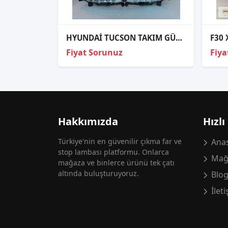
HYUNDAİ TUCSON TAKIM GÜNDÜZ LEDİ ORJİNAL
F30 
Fiyat Sorunuz
Fiya
Hakkımızda
Hızlı
Türkiye'nin en güvenilir çıkma far ve
Anas
stop lambası platformu. Onlarca
Mağ
mağaza ve binlerce ürünü tek çatı
altında buluşturuyoruz.
Blo
İlet