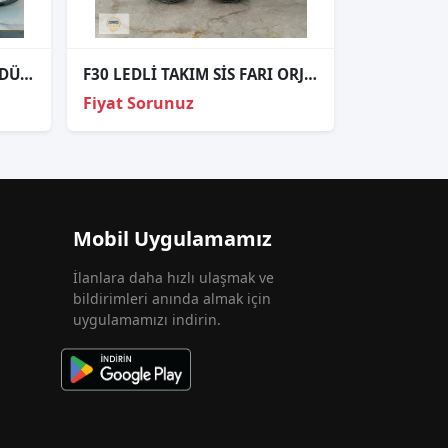
HYUNDAİ BAYON SOL GÜNDÜZ FARI ORJİNAL 9220700500
F30 LEDLİ TAKIM SİS FARI ORJİNAL
Fiyat Sorunuz
Mobil Uygulamamız
İlanlara daha hızlı ulaşmak ve
bildirimleri anında almak için
uygulamamızı indirin.