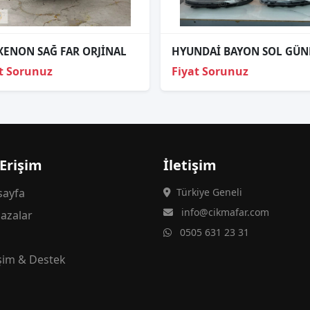
XENON SAĞ FAR ORJİNAL
t Sorunuz
Fiyat Sorunuz
 Erişim
İletişim
ayfa
Türkiye Geneli
info@cikmafar.com
azalar
0505 631 23 31
g
işim & Destek