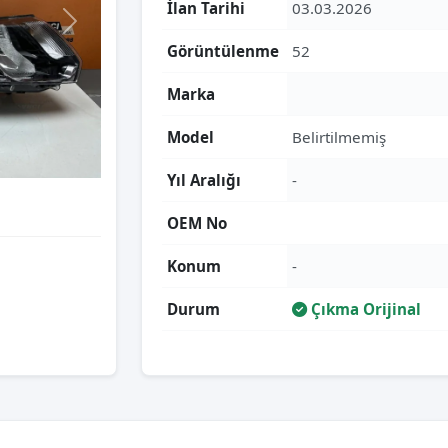
İlan Tarihi
03.03.2026
Görüntülenme
52
Marka
Model
Belirtilmemiş
Yıl Aralığı
-
OEM No
Konum
-
Durum
Çıkma Orijinal