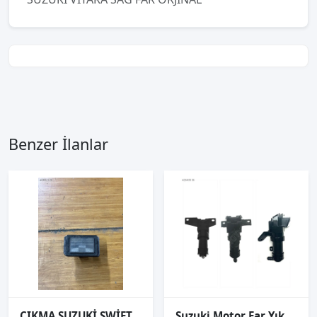
Benzer İlanlar
ÇIKMA SUZUKİ SWİFT PLAKA LAMBASI
Suzuki Motor Far Yıkama Grand Vitara 05-08 Sol