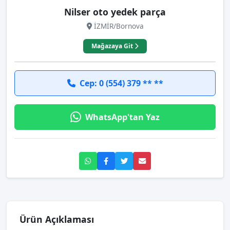
Nilser oto yedek parça
İZMİR/Bornova
Mağazaya Git
Cep: 0 (554) 379 ** **
WhatsApp'tan Yaz
Ürün Açıklaması