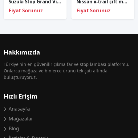
Suzuki Stop Grand Vitara 98-04 Sağ
Ni̇ssan x-trai̇l çi̇ft mercek sağ sol far kasasi 2017-2020
Fiyat Sorunuz
Fiyat Sorunuz
Hakkımızda
Türkiye'nin en güvenilir çıkma far ve stop lambası platformu.
Onlarca mağaza ve binlerce ürünü tek çatı altında
buluşturuyoruz.
Hızlı Erişim
Anasayfa
Mağazalar
Blog