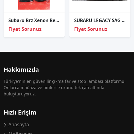
Subaru Brz Xenon Beyni Sökme Orj
SUBARU LEGACY SAĞ SOL STOP
Fiyat Sorunuz
Fiyat Sorunuz
Hakkımızda
Türkiye'nin en güvenilir çıkma far ve stop lambası platformu.
Onlarca mağaza ve binlerce ürünü tek çatı altında
buluşturuyoruz.
Hızlı Erişim
Anasayfa