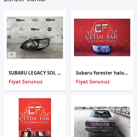
SUBARU LEGACY SOL FAR ORJİNAL
Subaru forester halojen sağ far sıfır depo 84913-sa310 2003-2007
Fiyat Sorunuz
Fiyat Sorunuz