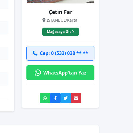
Çetin Far
İSTANBUL/Kartal
Mağazaya Git
Cep: 0 (533) 038 ** **
WhatsApp'tan Yaz