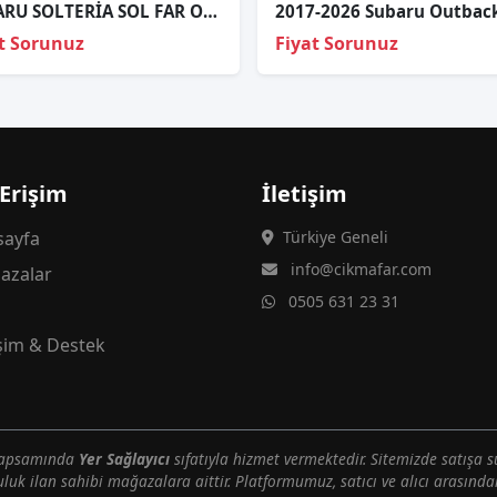
SUBARU SOLTERİA SOL FAR ORJİNAL ÇIKMA
t Sorunuz
Fiyat Sorunuz
 Erişim
İletişim
ayfa
Türkiye Geneli
info@cikmafar.com
azalar
0505 631 23 31
g
işim & Destek
 kapsamında
Yer Sağlayıcı
sıfatıyla hizmet vermektedir. Sitemizde satışa s
uluk ilan sahibi mağazalara aittir. Platformumuz, satıcı ve alıcı arasındak