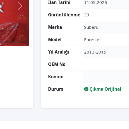
İlan Tarihi
11.05.2026
Görüntülenme
33
Marka
Subaru
Model
Forester
Yıl Aralığı
2013-2015
OEM No
Konum
-
Durum
Çıkma Orijinal