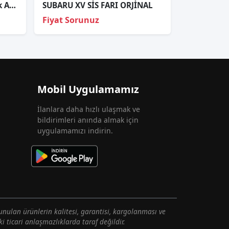
2017-2026 Subaru Outback Arka Stop Ledli Sağ Sol
SUBARU XV SİS FARI ORJİNAL
Fiyat Sorunuz
Mobil Uygulamamız
İlanlara daha hızlı ulaşmak ve
bildirimleri anında almak için
uygulamamızı indirin.
unulan ürünlerin kalitesi, garantisi, kargolanması ve
i ticari anlaşmazlıklarda taraf değildir.