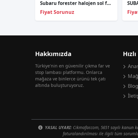
Subaru forester halojen sol far sıfır depo 84913-sa321 2003-2007
Fiyat Sorunuz
Fiya
Hakkımızda
Hızlı
Türkiye'nin en güvenilir çıkma far ve
Anas
stop lambası platformu. Onlarca
Mağ
mağaza ve binlerce ürünü tek çatı
altında buluşturuyoruz.
Blo
İlet
YASAL UYARI:
Cikmafar.com, 5651 sayılı kanun
faturalandırılması ile ilgili tüm soruml