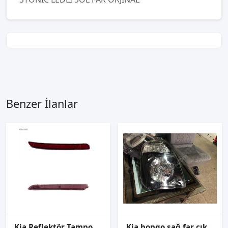
Benzer İlanlar
Kia Reflektör Tampon Rio Sedan 12-15 Arka Sağ
Kia bongo sağ far çıkma